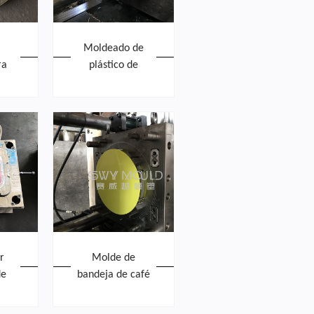
Moldeado de
ra
plástico de
to
lavabo de doble
capa vegetal de
lavado
r
Molde de
de
bandeja de café
de
de plástico