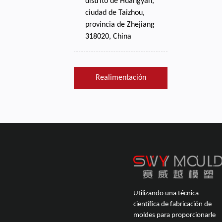
distrito de Huangyan,
ciudad de Taizhou,
provincia de Zhejiang
318020, China
Realimentación
Utilizando una técnica
científica de fabricación de
moldes para proporcionarle