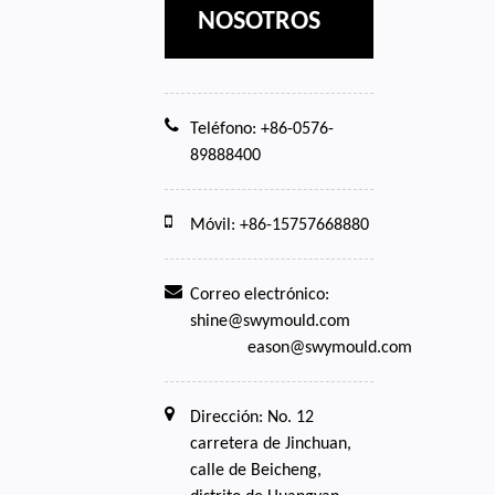
NOSOTROS
Teléfono: +86-0576-
89888400
Móvil: +86-15757668880
Correo electrónico:
shine@swymould.com
eason@swymould.com
Dirección: No. 12
carretera de Jinchuan,
calle de Beicheng,