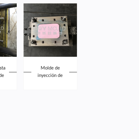
sta
Molde de
de
inyección de
ado
plástico Bento
o
Box