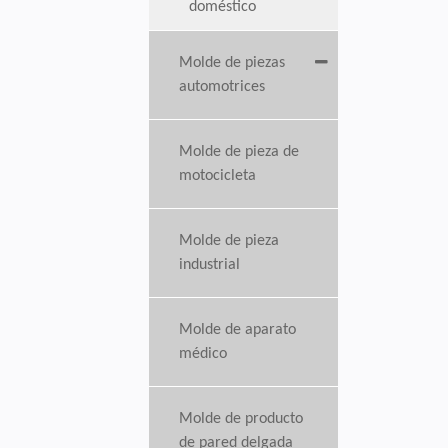
doméstico
Molde de piezas
automotrices
Molde de pieza de
motocicleta
Molde de pieza
industrial
Molde de aparato
médico
Molde de producto
de pared delgada