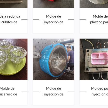
deja redonda
Molde de
Molde de
 cubitos de
inyección de
plástico pa
elo Molde de
bandeja de
tapa de pla
ección de PP
huevos de
de grado
plástico de 30
limenticio
celdas
Molde de
Molde de
Moldeo po
zucarero de
inyección de
inyección 
plástico
tapa de plato de
fiambrera 
plástico
plástico