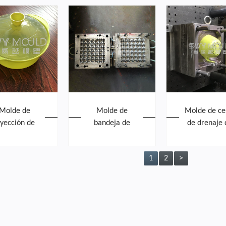
Molde de
Molde de
Molde de ce
nyección de
bandeja de
de drenaje 
frutero de
huevos de
arroz de lav
plástico
plástico
de plástic
1
2
>