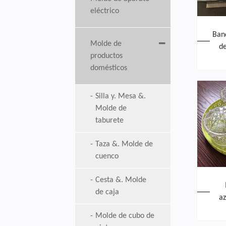
eléctrico
Ban
Molde de
de
productos
hi
domésticos
iny
a
Silla y. Mesa &.
Molde de
taburete
Taza &. Molde de
cuenco
Cesta &. Molde
de caja
a
Molde de cubo de