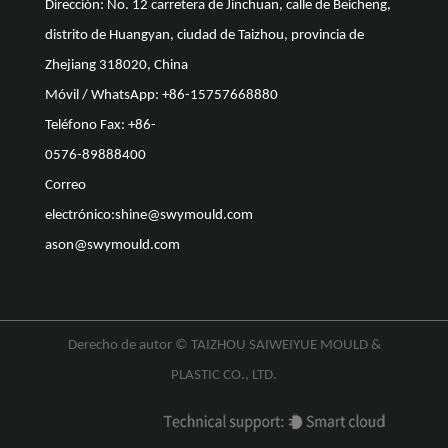
Dirección: No. 12 carretera de Jinchuan, calle de Beicheng,
distrito de Huangyan, ciudad de Taizhou, provincia de
Zhejiang 318020, China
Móvil / WhatsApp: +86-15757668880
Teléfono Fax: +86-
0576-89888400
Correo
electrónico:
shine@swymould.com
ason@swymould.com
Derecho de autor ©
TAIZHOU SAIWEIYUE MOULD &
PLASTIC CO., LTD.