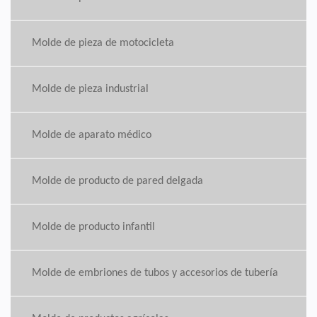
Molde de pieza de motocicleta
Molde de pieza industrial
Molde de aparato médico
Molde de producto de pared delgada
Molde de producto infantil
Molde de embriones de tubos y accesorios de tubería