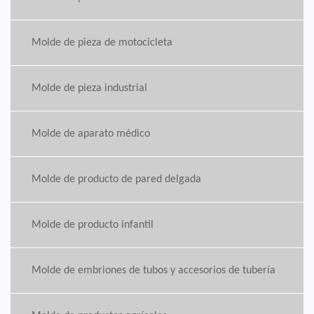
Molde de pieza de motocicleta
Molde de pieza industrial
Molde de aparato médico
Molde de producto de pared delgada
Molde de producto infantil
Molde de embriones de tubos y accesorios de tubería