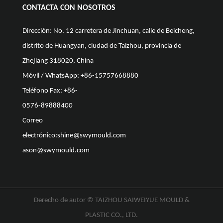
CONTACTA CON NOSOTROS
Dirección: No. 12 carretera de Jinchuan, calle de Beicheng,
distrito de Huangyan, ciudad de Taizhou, provincia de
Zhejiang 318020, China
Móvil / WhatsApp: +86-15757668880
Teléfono Fax: +86-
0576-89888400
Correo
electrónico:
shine@swymould.com
ason@swymould.com
Derecho de autor ©
TAIZHOU SAIWEIYUE MOULD &
PLASTIC CO., LTD.