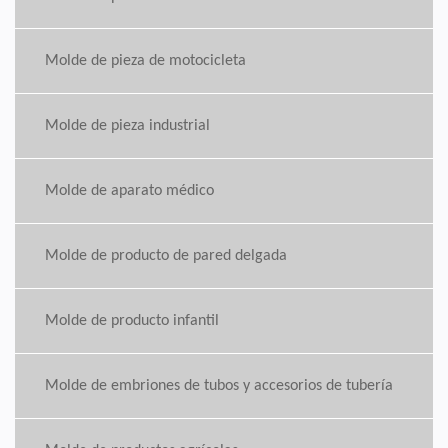
Molde de pieza de motocicleta
Molde de pieza industrial
Molde de aparato médico
Molde de producto de pared delgada
Molde de producto infantil
Molde de embriones de tubos y accesorios de tubería