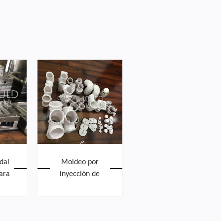
dal
Moldeo por
para
inyección de
ura
tubería de
bajante de
plástico