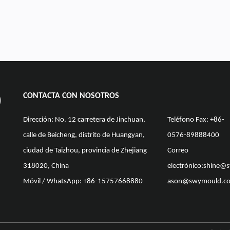
CONTACTA CON NOSOTROS
Dirección: No. 12 carretera de Jinchuan,
Teléfono Fax: +86-
calle de Beicheng, distrito de Huangyan,
0576-89888400
ciudad de Taizhou, provincia de Zhejiang
Correo
318020, China
electrónico:
shine@
Móvil / WhatsApp: +86-15757668880
ason@swymould.c