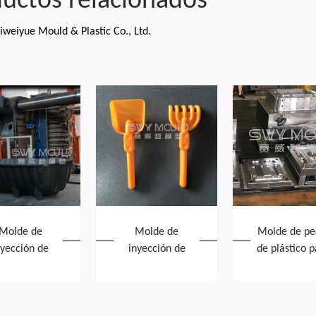
uctos relacionados
iweiyue Mould & Plastic Co., Ltd.
Molde de
Molde de
Molde de pe
nyección de
inyección de
de plástico 
nque séptico
pala de arena
cubo de bas
e plástico
para niños de
plástico