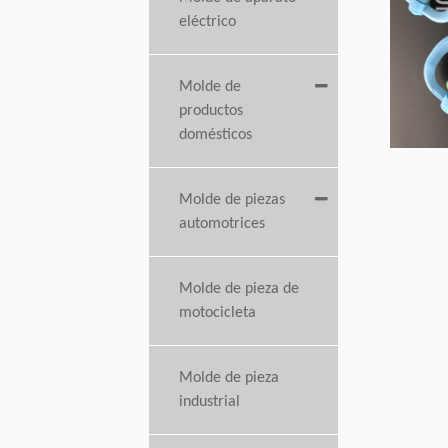
eléctrico
Molde de
productos
domésticos
Molde de piezas
automotrices
Molde de pieza de
motocicleta
Molde de pieza
industrial