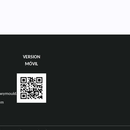
VERSION
MÓVIL
swymould.com
om