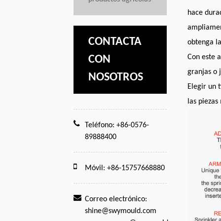
hace durad
ampliament
CONTACTA
obtenga la
Con este a
CON
granjas o
NOSOTROS
Elegir un 
las piezas
Teléfono: +86-0576-
89888400
Móvil: +86-15757668880
Correo electrónico:
shine@swymould.com