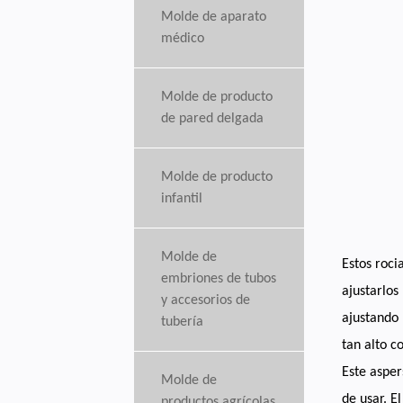
Molde de aparato
médico
Molde de producto
de pared delgada
Molde de producto
infantil
Molde de
Estos roci
embriones de tubos
ajustarlos
y accesorios de
ajustando 
tubería
tan alto c
Este asper
Molde de
de usar. E
productos agrícolas