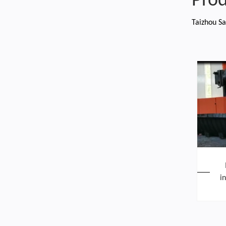
Prod
Taizhou Sa
i
ta
d