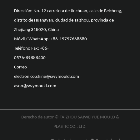
Dirección: No. 12 carretera de Jinchuan, calle de Beicheng,
distrito de Huangyan, ciudad de Taizhou, provincia de
Zhejiang 318020, China
Móvil / WhatsApp: +86-15757668880
Teléfono Fax: +86-
0576-89888400
Correo
electrónico:
shine@swymould.com
ason@swymould.com
Derecho de autor ©
TAIZHOU SAIWEIYUE MOULD &
PLASTIC CO., LTD.